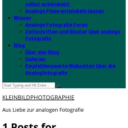
selbst entwickeln!
Analoge Filme entwickeln lassen
Wissen
Analoge Fotografie Foren
Zeitschriften und Bücher über analoge
Fotografie
Blog
Über den Blog
Galerien
Empfehlenswerte Webseiten über die
Analogfotografie
KLEINBILDPHOTOGRAPHIE
Aus Liebe zur analogen Fotografie
1 Posts for