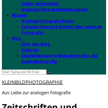
selbst entwickeln!
Analoge Filme entwickeln lassen
Wissen
Analoge Fotografie Foren
Zeitschriften und Bücher über analoge
Fotografie
Blog
Über den Blog
Galerien
Empfehlenswerte Webseiten über die
Analogfotografie
KLEINBILDPHOTOGRAPHIE
Aus Liebe zur analogen Fotografie
Zeitschriften und