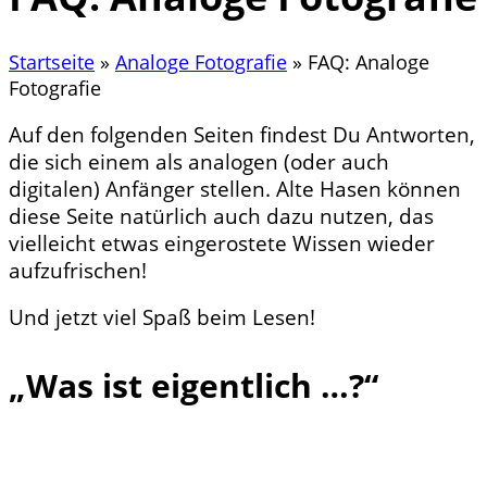
Startseite
»
Analoge Fotografie
»
FAQ: Analoge
Fotografie
Auf den folgenden Seiten findest Du Antworten,
die sich einem als analogen (oder auch
digitalen) Anfänger stellen. Alte Hasen können
diese Seite natürlich auch dazu nutzen, das
vielleicht etwas eingerostete Wissen wieder
aufzufrischen!
Und jetzt viel Spaß beim Lesen!
„Was ist eigentlich …?“