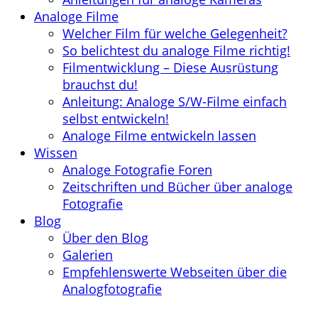
Analoge Filme
Welcher Film für welche Gelegenheit?
So belichtest du analoge Filme richtig!
Filmentwicklung – Diese Ausrüstung
brauchst du!
Anleitung: Analoge S/W-Filme einfach
selbst entwickeln!
Analoge Filme entwickeln lassen
Wissen
Analoge Fotografie Foren
Zeitschriften und Bücher über analoge
Fotografie
Blog
Über den Blog
Galerien
Empfehlenswerte Webseiten über die
Analogfotografie