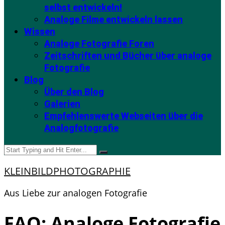
selbst entwickeln!
Analoge Filme entwickeln lassen
Wissen
Analoge Fotografie Foren
Zeitschriften und Bücher über analoge
Fotografie
Blog
Über den Blog
Galerien
Empfehlenswerte Webseiten über die
Analogfotografie
KLEINBILDPHOTOGRAPHIE
Aus Liebe zur analogen Fotografie
FAQ: Analoge Fotografie