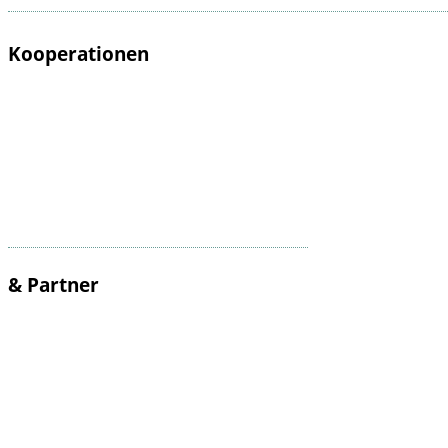
Kooperationen
& Partner