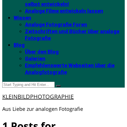
selbst entwickeln!
Analoge Filme entwickeln lassen
Wissen
Analoge Fotografie Foren
Zeitschriften und Bücher über analoge
Fotografie
Blog
Über den Blog
Galerien
Empfehlenswerte Webseiten über die
Analogfotografie
KLEINBILDPHOTOGRAPHIE
Aus Liebe zur analogen Fotografie
1 Posts for