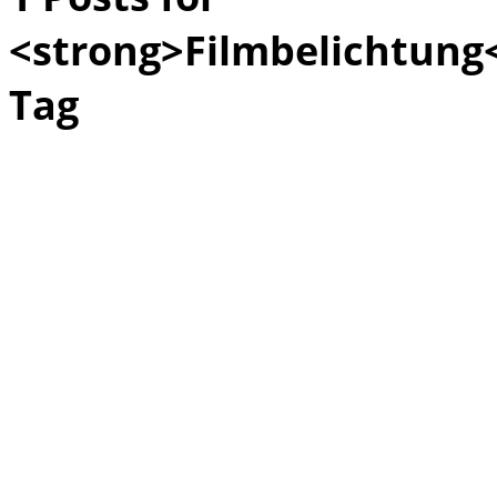
<strong>Filmbelichtung
Tag