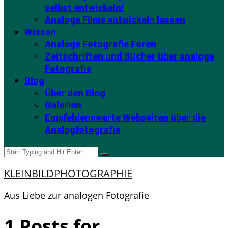
selbst entwickeln!
Analoge Filme entwickeln lassen
Wissen
Analoge Fotografie Foren
Zeitschriften und Bücher über analoge
Fotografie
Blog
Über den Blog
Galerien
Empfehlenswerte Webseiten über die
Analogfotografie
KLEINBILDPHOTOGRAPHIE
Aus Liebe zur analogen Fotografie
1 Posts for