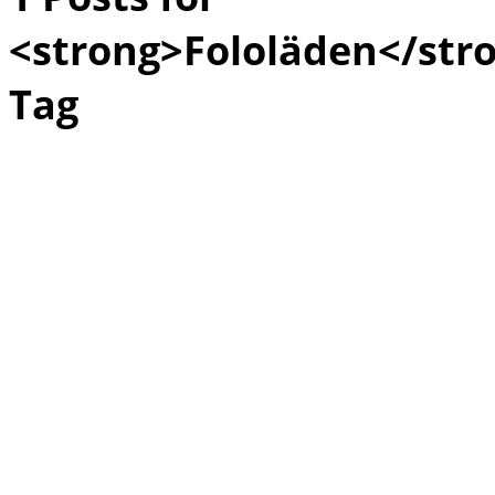
<strong>Fololäden</str
Tag