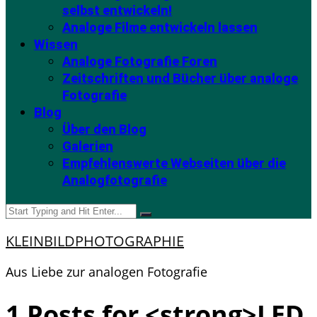
selbst entwickeln!
Analoge Filme entwickeln lassen
Wissen
Analoge Fotografie Foren
Zeitschriften und Bücher über analoge
Fotografie
Blog
Über den Blog
Galerien
Empfehlenswerte Webseiten über die
Analogfotografie
KLEINBILDPHOTOGRAPHIE
Aus Liebe zur analogen Fotografie
1 Posts for <strong>LED