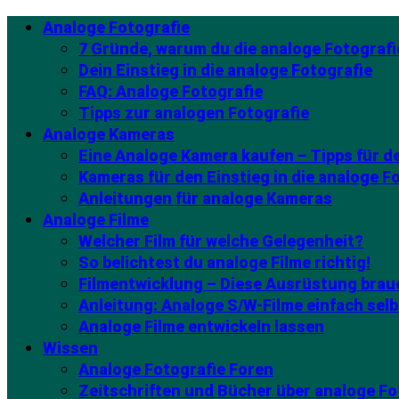
Analoge Fotografie
7 Gründe, warum du die analoge Fotografi
Dein Einstieg in die analoge Fotografie
FAQ: Analoge Fotografie
Tipps zur analogen Fotografie
Analoge Kameras
Eine Analoge Kamera kaufen – Tipps für 
Kameras für den Einstieg in die analoge F
Anleitungen für analoge Kameras
Analoge Filme
Welcher Film für welche Gelegenheit?
So belichtest du analoge Filme richtig!
Filmentwicklung – Diese Ausrüstung brau
Anleitung: Analoge S/W-Filme einfach selb
Analoge Filme entwickeln lassen
Wissen
Analoge Fotografie Foren
Zeitschriften und Bücher über analoge Fo