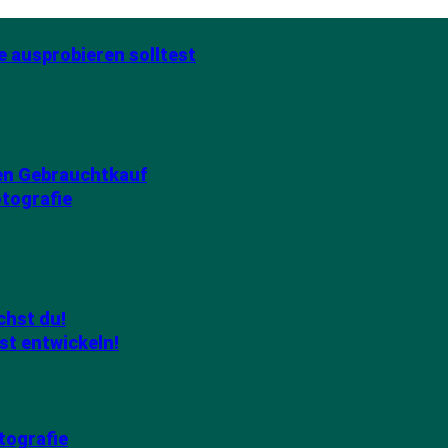
e ausprobieren solltest
den Gebrauchtkauf
otografie
chst du!
st entwickeln!
tografie