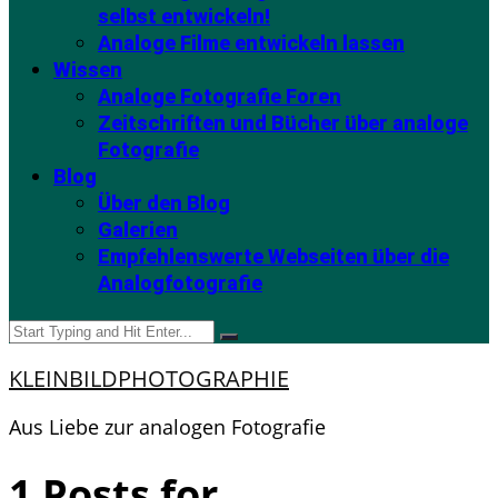
selbst entwickeln!
Analoge Filme entwickeln lassen
Wissen
Analoge Fotografie Foren
Zeitschriften und Bücher über analoge
Fotografie
Blog
Über den Blog
Galerien
Empfehlenswerte Webseiten über die
Analogfotografie
KLEINBILDPHOTOGRAPHIE
Aus Liebe zur analogen Fotografie
1 Posts for