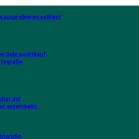
e ausprobieren solltest
den Gebrauchtkauf
otografie
chst du!
st entwickeln!
tografie