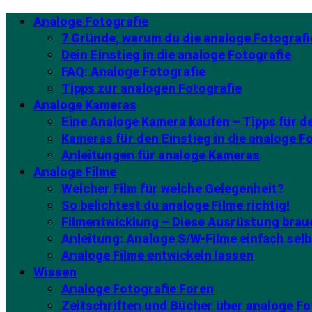
Analoge Fotografie
7 Gründe, warum du die analoge Fotografi
Dein Einstieg in die analoge Fotografie
FAQ: Analoge Fotografie
Tipps zur analogen Fotografie
Analoge Kameras
Eine Analoge Kamera kaufen – Tipps für 
Kameras für den Einstieg in die analoge F
Anleitungen für analoge Kameras
Analoge Filme
Welcher Film für welche Gelegenheit?
So belichtest du analoge Filme richtig!
Filmentwicklung – Diese Ausrüstung brau
Anleitung: Analoge S/W-Filme einfach selb
Analoge Filme entwickeln lassen
Wissen
Analoge Fotografie Foren
Zeitschriften und Bücher über analoge Fo