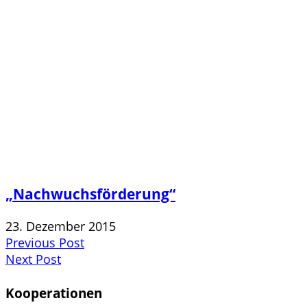
„Nachwuchsförderung“
23. Dezember 2015
Previous Post
Next Post
Kooperationen