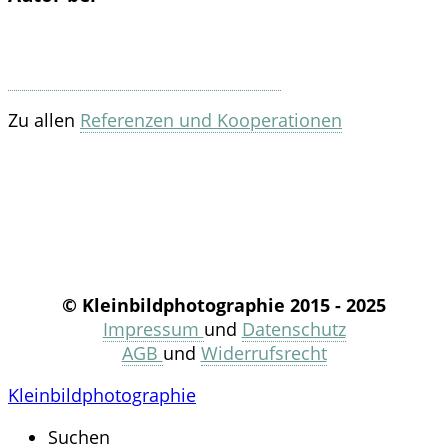
Zu allen
Referenzen und Kooperationen
© Kleinbildphotographie 2015 - 2025
Impressum
und
Datenschutz
AGB
und
Widerrufsrecht
Kleinbildphotographie
Suchen