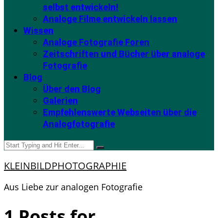
selbst entwickeln!
Analoge Filme entwickeln lassen
Wissen
Analoge Fotografie Foren
Zeitschriften und Bücher über analoge
Fotografie
Blog
Über den Blog
Galerien
Empfehlenswerte Webseiten über die
Analogfotografie
KLEINBILDPHOTOGRAPHIE
Aus Liebe zur analogen Fotografie
1 Posts for