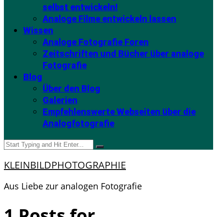
selbst entwickeln!
Analoge Filme entwickeln lassen
Wissen
Analoge Fotografie Foren
Zeitschriften und Bücher über analoge
Fotografie
Blog
Über den Blog
Galerien
Empfehlenswerte Webseiten über die
Analogfotografie
KLEINBILDPHOTOGRAPHIE
Aus Liebe zur analogen Fotografie
1 Posts for