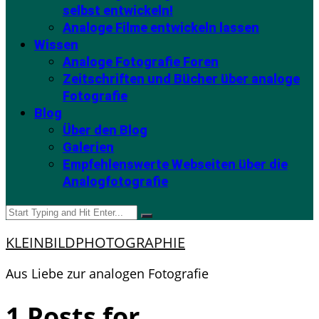
selbst entwickeln!
Analoge Filme entwickeln lassen
Wissen
Analoge Fotografie Foren
Zeitschriften und Bücher über analoge
Fotografie
Blog
Über den Blog
Galerien
Empfehlenswerte Webseiten über die
Analogfotografie
KLEINBILDPHOTOGRAPHIE
Aus Liebe zur analogen Fotografie
1 Posts for