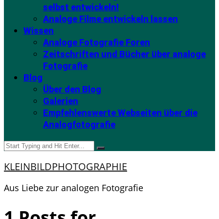
selbst entwickeln!
Analoge Filme entwickeln lassen
Wissen
Analoge Fotografie Foren
Zeitschriften und Bücher über analoge
Fotografie
Blog
Über den Blog
Galerien
Empfehlenswerte Webseiten über die
Analogfotografie
KLEINBILDPHOTOGRAPHIE
Aus Liebe zur analogen Fotografie
1 Posts for