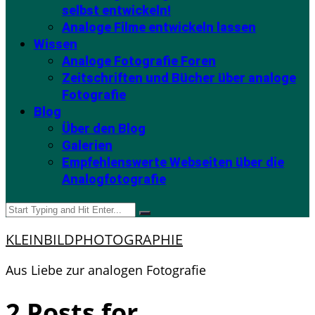
selbst entwickeln!
Analoge Filme entwickeln lassen
Wissen
Analoge Fotografie Foren
Zeitschriften und Bücher über analoge
Fotografie
Blog
Über den Blog
Galerien
Empfehlenswerte Webseiten über die
Analogfotografie
KLEINBILDPHOTOGRAPHIE
Aus Liebe zur analogen Fotografie
2 Posts for