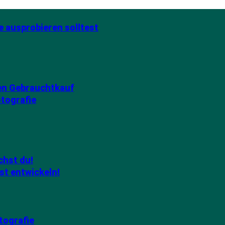
e ausprobieren solltest
den Gebrauchtkauf
otografie
chst du!
st entwickeln!
tografie