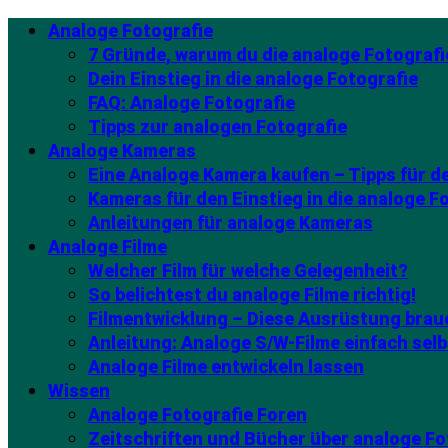
Analoge Fotografie
7 Gründe, warum du die analoge Fotografi
Dein Einstieg in die analoge Fotografie
FAQ: Analoge Fotografie
Tipps zur analogen Fotografie
Analoge Kameras
Eine Analoge Kamera kaufen – Tipps für 
Kameras für den Einstieg in die analoge F
Anleitungen für analoge Kameras
Analoge Filme
Welcher Film für welche Gelegenheit?
So belichtest du analoge Filme richtig!
Filmentwicklung – Diese Ausrüstung brau
Anleitung: Analoge S/W-Filme einfach selb
Analoge Filme entwickeln lassen
Wissen
Analoge Fotografie Foren
Zeitschriften und Bücher über analoge Fo