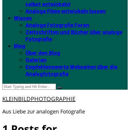
selbst entwickeln!
Analoge Filme entwickeln lassen
Wissen
Analoge Fotografie Foren
Zeitschriften und Bücher über analoge
Fotografie
Blog
Über den Blog
Galerien
Empfehlenswerte Webseiten über die
Analogfotografie
KLEINBILDPHOTOGRAPHIE
Aus Liebe zur analogen Fotografie
1 Posts for