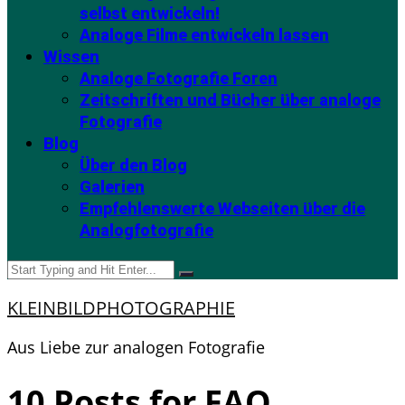
selbst entwickeln!
Analoge Filme entwickeln lassen
Wissen
Analoge Fotografie Foren
Zeitschriften und Bücher über analoge
Fotografie
Blog
Über den Blog
Galerien
Empfehlenswerte Webseiten über die
Analogfotografie
KLEINBILDPHOTOGRAPHIE
Aus Liebe zur analogen Fotografie
10
Posts for
FAQ