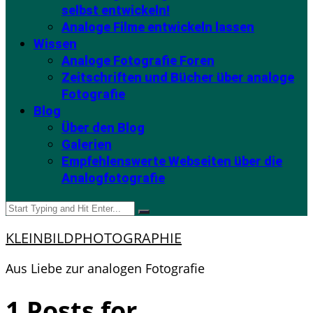
selbst entwickeln!
Analoge Filme entwickeln lassen
Wissen
Analoge Fotografie Foren
Zeitschriften und Bücher über analoge
Fotografie
Blog
Über den Blog
Galerien
Empfehlenswerte Webseiten über die
Analogfotografie
KLEINBILDPHOTOGRAPHIE
Aus Liebe zur analogen Fotografie
1 Posts for