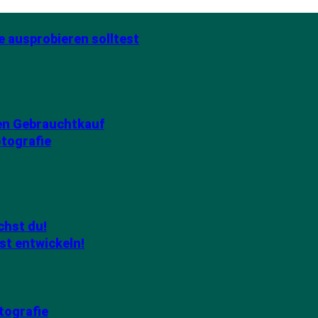
e ausprobieren solltest
den Gebrauchtkauf
otografie
chst du!
st entwickeln!
tografie