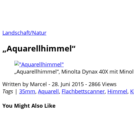
Landschaft/Natur
„Aquarellhimmel“
„Aquarellhimmel“, Minolta Dynax 40X mit Mino
Written by
Marcel
-
28. Juni 2015
-
2866 Views
Tags
|
35mm
,
Aquarell
,
Flachbettscanner
,
Himmel
,
K
You Might Also Like