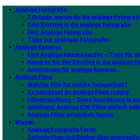
Analoge Fotografie
7 Gründe, warum du die analoge Fotografi
Dein Einstieg in die analoge Fotografie
FAQ: Analoge Fotografie
Tipps zur analogen Fotografie
Analoge Kameras
Eine Analoge Kamera kaufen – Tipps für 
Kameras für den Einstieg in die analoge F
Anleitungen für analoge Kameras
Analoge Filme
Welcher Film für welche Gelegenheit?
So belichtest du analoge Filme richtig!
Filmentwicklung – Diese Ausrüstung brau
Anleitung: Analoge S/W-Filme einfach selb
Analoge Filme entwickeln lassen
Wissen
Analoge Fotografie Foren
Zeitschriften und Bücher über analoge Fo