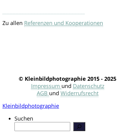
Zu allen
Referenzen und Kooperationen
© Kleinbildphotographie 2015 - 2025
Impressum
und
Datenschutz
AGB
und
Widerrufsrecht
Kleinbildphotographie
Suchen