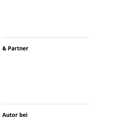
& Partner
Autor bei