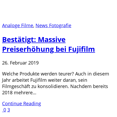
Analoge Filme
,
News Fotografie
Bestätigt: Massive
Preiserhöhung bei Fujifilm
26. Februar 2019
Welche Produkte werden teurer? Auch in diesem
Jahr arbeitet Fujifilm weiter daran, sein
Filmgeschäft zu konsolidieren. Nachdem bereits
2018 mehrere…
Continue Reading
0
3