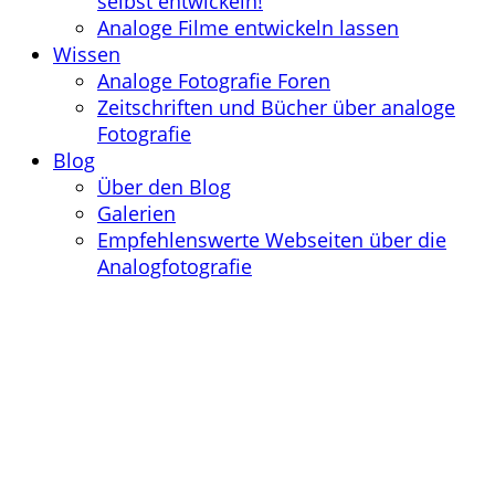
selbst entwickeln!
Analoge Filme entwickeln lassen
Wissen
Analoge Fotografie Foren
Zeitschriften und Bücher über analoge
Fotografie
Blog
Über den Blog
Galerien
Empfehlenswerte Webseiten über die
Analogfotografie