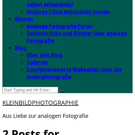
selbst entwickeln!
Analoge Filme entwickeln lassen
Wissen
Analoge Fotografie Foren
Zeitschriften und Bücher über analoge
Fotografie
Blog
Über den Blog
Galerien
Empfehlenswerte Webseiten über die
Analogfotografie
KLEINBILDPHOTOGRAPHIE
Aus Liebe zur analogen Fotografie
2 Posts for