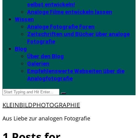
selbst entwickeln!
Analoge Filme entwickeln lassen
Wissen
Analoge Fotografie Foren
Zeitschriften und Bücher über analoge
Fotografie
Blog
Über den Blog
Galerien
Empfehlenswerte Webseiten über die
Analogfotografie
KLEINBILDPHOTOGRAPHIE
Aus Liebe zur analogen Fotografie
1 Posts for