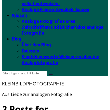
selbst entwickeln!
Analoge Filme entwickeln lassen
Wissen
Analoge Fotografie Foren
Zeitschriften und Bücher über analoge
Fotografie
Blog
Über den Blog
Galerien
Empfehlenswerte Webseiten über die
Analogfotografie
KLEINBILDPHOTOGRAPHIE
Aus Liebe zur analogen Fotografie
2 Posts for