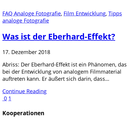
FAQ Analoge Fotografie
,
Film Entwicklung
,
Tipps
analoge Fotografie
Was ist der Eberhard-Effekt?
17. Dezember 2018
Abriss: Der Eberhard-Effekt ist ein Phänomen, das
bei der Entwicklung von analogem Filmmaterial
auftreten kann. Er äußert sich darin, dass…
Continue Reading
0
1
Kooperationen