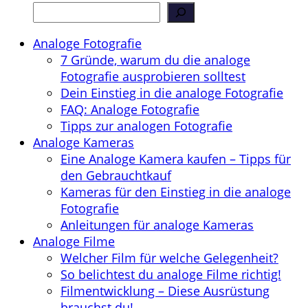
Analoge Fotografie
7 Gründe, warum du die analoge
Fotografie ausprobieren solltest
Dein Einstieg in die analoge Fotografie
FAQ: Analoge Fotografie
Tipps zur analogen Fotografie
Analoge Kameras
Eine Analoge Kamera kaufen – Tipps für
den Gebrauchtkauf
Kameras für den Einstieg in die analoge
Fotografie
Anleitungen für analoge Kameras
Analoge Filme
Welcher Film für welche Gelegenheit?
So belichtest du analoge Filme richtig!
Filmentwicklung – Diese Ausrüstung
brauchst du!