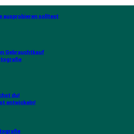
e ausprobieren solltest
den Gebrauchtkauf
otografie
chst du!
st entwickeln!
tografie