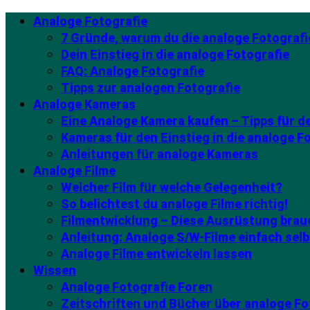
Analoge Fotografie
7 Gründe, warum du die analoge Fotografi
Dein Einstieg in die analoge Fotografie
FAQ: Analoge Fotografie
Tipps zur analogen Fotografie
Analoge Kameras
Eine Analoge Kamera kaufen – Tipps für 
Kameras für den Einstieg in die analoge F
Anleitungen für analoge Kameras
Analoge Filme
Welcher Film für welche Gelegenheit?
So belichtest du analoge Filme richtig!
Filmentwicklung – Diese Ausrüstung brau
Anleitung: Analoge S/W-Filme einfach selb
Analoge Filme entwickeln lassen
Wissen
Analoge Fotografie Foren
Zeitschriften und Bücher über analoge Fo