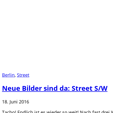
Berlin
,
Street
Neue Bilder sind da: Street S/W
18. Juni 2016
Tacho! Endlich ist es wieder so weit! Nach fast dre