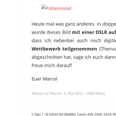
Heute mal was ganz anderes. In doppel
wurde dieses Bild
mit einer DSLR a
dass ich nebenbei auch noch digita
Wettbewerb teilgenommen
(Thema 
abgeschnitten hat, sage ich euch dan
freue mich darauf!
Euer Marcel
Written by
Marcel
-
6. Mai 2015
-
2404 Views
Tags
|
18-50mm Kit-Objektiv
,
Canon EOS 350D
,
DSLR
,
M