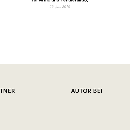
für Arme und Pendleralltag
29. Juni 2016
RTNER
AUTOR BEI